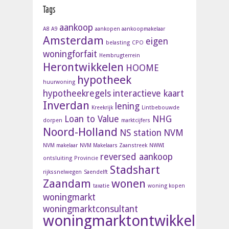
Tags
aankoop
A8
A9
aankopen aankoopmakelaar
Amsterdam
eigen
belasting
CPO
woningforfait
Hembrugterrein
Herontwikkelen
HOOME
hypotheek
huurwoning
hypotheekregels
interactieve kaart
Inverdan
lening
Kreekrijk
Lintbebouwde
Loan to Value
NHG
dorpen
marktcijfers
Noord-Holland
NS station
NVM
NVM makelaar
NVM Makelaars Zaanstreek
NWWI
reversed aankoop
ontsluiting
Provincie
Stadshart
rijkssnelwegen
Saendelft
Zaandam
wonen
taxatie
woning kopen
woningmarkt
woningmarktconsultant
woningmarktontwikkelinge