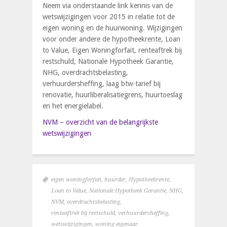
Neem via onderstaande link kennis van de
wetswijzigingen voor 2015 in relatie tot de
eigen woning en de huurwoning. Wijzigingen
voor onder andere de hypotheekrente, Loan
to Value, Eigen Woningforfait, renteaftrek bij
restschuld, Nationale Hypotheek Garantie,
NHG, overdrachtsbelasting,
verhuurdersheffing, laag btw-tarief bij
renovatie, huurliberalisatiegrens, huurtoeslag
en het energielabel.
NVM – overzicht van de belangrijkste
wetswijzigingen
eigen woningforfait
,
huurder
,
Hypotheekrente
,
Loan to Value
,
Nationale Hypotheek Garantie
,
NHG
,
NVM
,
overdrachtsbelasting
,
renteaftrek bij restschuld
,
verhuurdersheffing
,
wetswijzigingen
,
woning eigenaar