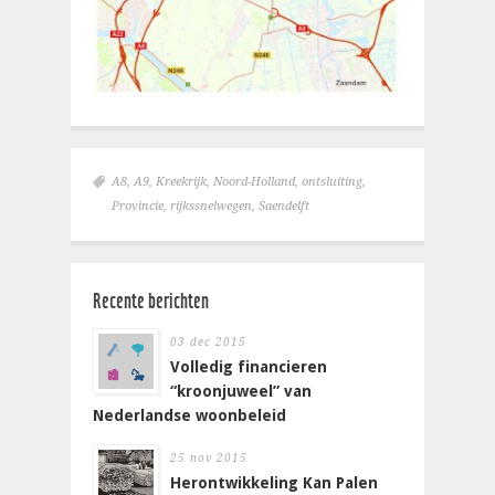
A8
,
A9
,
Kreekrijk
,
Noord-Holland
,
ontsluiting
,
Provincie
,
rijkssnelwegen
,
Saendelft
Recente berichten
03 dec 2015
Volledig financieren
“kroonjuweel” van
Nederlandse woonbeleid
25 nov 2015
Herontwikkeling Kan Palen