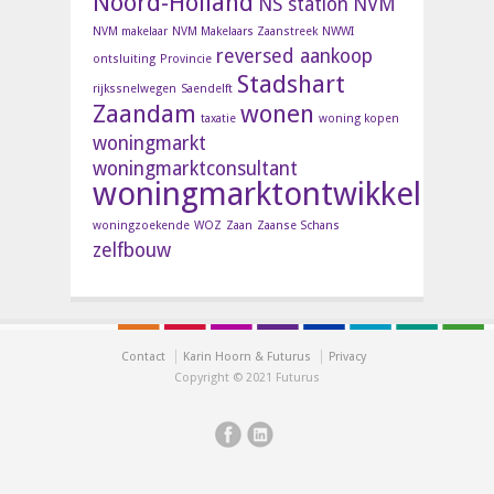
Noord-Holland
NS station
NVM
NVM makelaar
NVM Makelaars Zaanstreek
NWWI
reversed aankoop
ontsluiting
Provincie
Stadshart
rijkssnelwegen
Saendelft
Zaandam
wonen
taxatie
woning kopen
woningmarkt
woningmarktconsultant
woningmarktontwikkelinge
woningzoekende
WOZ
Zaan
Zaanse Schans
zelfbouw
Contact
Karin Hoorn & Futurus
Privacy
Copyright © 2021 Futurus