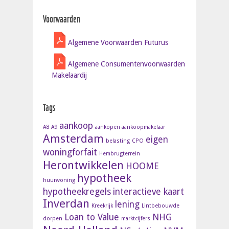
Voorwaarden
Algemene Voorwaarden Futurus
Algemene Consumentenvoorwaarden
Makelaardij
Tags
aankoop
A8
A9
aankopen aankoopmakelaar
Amsterdam
eigen
belasting
CPO
woningforfait
Hembrugterrein
Herontwikkelen
HOOME
hypotheek
huurwoning
hypotheekregels
interactieve kaart
Inverdan
lening
Kreekrijk
Lintbebouwde
Loan to Value
NHG
dorpen
marktcijfers