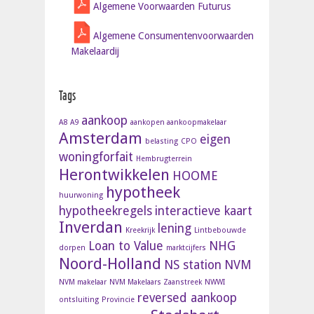
Algemene Voorwaarden Futurus
Algemene Consumentenvoorwaarden
Makelaardij
Tags
aankoop
A8
A9
aankopen aankoopmakelaar
Amsterdam
eigen
belasting
CPO
woningforfait
Hembrugterrein
Herontwikkelen
HOOME
hypotheek
huurwoning
hypotheekregels
interactieve kaart
Inverdan
lening
Kreekrijk
Lintbebouwde
Loan to Value
NHG
dorpen
marktcijfers
Noord-Holland
NS station
NVM
NVM makelaar
NVM Makelaars Zaanstreek
NWWI
reversed aankoop
ontsluiting
Provincie